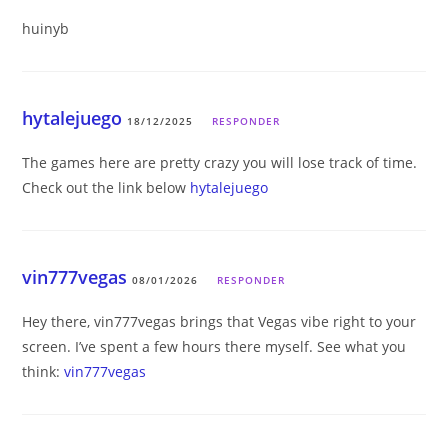
huinyb
hytalejuego
18/12/2025
RESPONDER
The games here are pretty crazy you will lose track of time.
Check out the link below
hytalejuego
vin777vegas
08/01/2026
RESPONDER
Hey there, vin777vegas brings that Vegas vibe right to your
screen. I’ve spent a few hours there myself. See what you
think:
vin777vegas