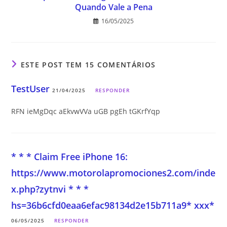
Quando Vale a Pena
16/05/2025
ESTE POST TEM 15 COMENTÁRIOS
TestUser
21/04/2025
RESPONDER
RFN ieMgDqc aEkvwVVa uGB pgEh tGKrfYqp
* * * Claim Free iPhone 16:
https://www.motorolapromociones2.com/inde
x.php?zytnvi * * *
hs=36b6cfd0eaa6efac98134d2e15b711a9* ххх*
06/05/2025
RESPONDER