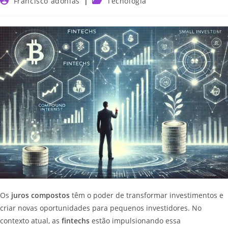
Francisco adonias
Tecnologia
Os
juros compostos
têm o poder de transformar investimentos e
criar novas oportunidades para pequenos investidores. No
contexto atual, as
fintechs
estão impulsionando essa