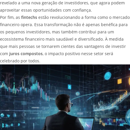
revelado a uma nova geração de investidores, que agora podem
aproveitar essas oportunidades com confiança.
Por fim, as
fintechs
estão revolucionando a forma como o mercado
financeiro opera. Essa transformação não é apenas benéfica para
os pequenos investidores, mas também contribui para um
ecossistema financeiro mais saudável e diversificado. À medida
que mais pessoas se tornarem cientes das vantagens de investir
com
juros compostos
, o impacto positivo nesse setor será
celebrado por todos.