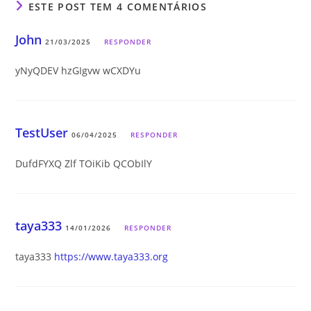
ESTE POST TEM 4 COMENTÁRIOS
John
21/03/2025
RESPONDER
yNyQDEV hzGIgvw wCXDYu
TestUser
06/04/2025
RESPONDER
DufdFYXQ Zlf TOiKib QCObIlY
taya333
14/01/2026
RESPONDER
taya333
https://www.taya333.org