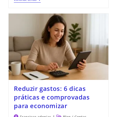
Reduzir gastos: 6 dicas
práticas e comprovadas
para economizar
Francisco adonias
Blog
/
Contas