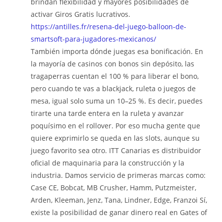
brindan flexibilidad y mayores posibilidades de
activar Giros Gratis lucrativos.
https://antilles.fr/resena-del-juego-balloon-de-
smartsoft-para-jugadores-mexicanos/
También importa dónde juegas esa bonificación. En
la mayoría de casinos con bonos sin depósito, las
tragaperras cuentan el 100 % para liberar el bono,
pero cuando te vas a blackjack, ruleta o juegos de
mesa, igual solo suma un 10–25 %. Es decir, puedes
tirarte una tarde entera en la ruleta y avanzar
poquísimo en el rollover. Por eso mucha gente que
quiere exprimirlo se queda en las slots, aunque su
juego favorito sea otro. ITT Canarias es distribuidor
oficial de maquinaria para la construcción y la
industria. Damos servicio de primeras marcas como:
Case CE, Bobcat, MB Crusher, Hamm, Putzmeister,
Arden, Kleeman, Jenz, Tana, Lindner, Edge, Franzoi Sí,
existe la posibilidad de ganar dinero real en Gates of