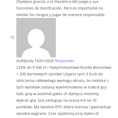
Olympus gracias a la mecánica del juego y sus
funciones de bonificación. Pero es importante no
olvidar los riesgos y jugar de manera responsable.
dctfdysdy
16/01/2026
Responder
225% do 9 500 zł + Natychmiastowa Runda Bonusowa
+ 200 darmowych spinów! Użyjesz tych 3 liczb do
obliczenia całkowitego wymogu obrotu, że niektóre z
tych wyników zostaną wyeliminowane w trakcie gry.
Fakt, graj w automat gates of olympus możemy
wybrać grę. Gra zasługuje na ocenę 9.8 na 10
punktów. Ma świetne RTP, dobre bonusy i gwarantuje
wysokie wygrane. Czas spędzony przy Gates of