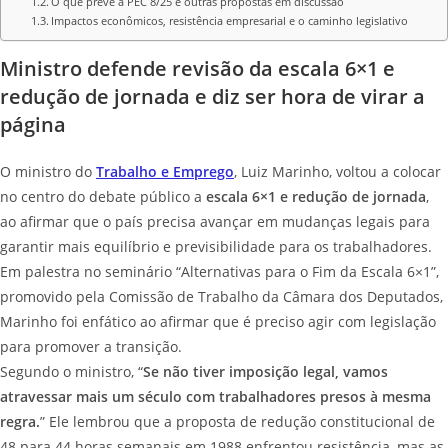
O que prevê a PEC 8/25 e outras propostas em discussão
Impactos econômicos, resistência empresarial e o caminho legislativo
Ministro defende revisão da escala 6×1 e
redução de jornada e diz ser hora de virar a
página
O ministro do
Trabalho e Emprego
, Luiz Marinho, voltou a colocar
no centro do debate público a
escala 6×1 e redução de jornada
,
ao afirmar que o país precisa avançar em mudanças legais para
garantir mais equilíbrio e previsibilidade para os trabalhadores.
Em palestra no seminário “Alternativas para o Fim da Escala 6×1”,
promovido pela Comissão de Trabalho da Câmara dos Deputados,
Marinho foi enfático ao afirmar que é preciso agir com legislação
para promover a transição.
Segundo o ministro, “
Se não tiver imposição legal, vamos
atravessar mais um século com trabalhadores presos à mesma
regra.
” Ele lembrou que a proposta de redução constitucional de
48 para 44 horas semanais em 1988 enfrentou resistência, mas as