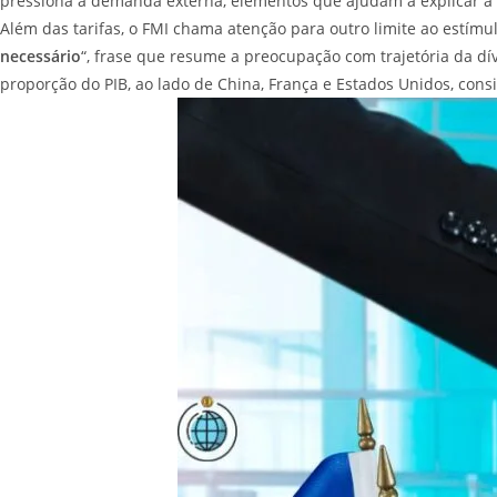
pressiona a demanda externa, elementos que ajudam a explicar a
Além das tarifas, o FMI chama atenção para outro limite ao estímul
necessário
“, frase que resume a preocupação com trajetória da dí
proporção do PIB, ao lado de China, França e Estados Unidos, cons