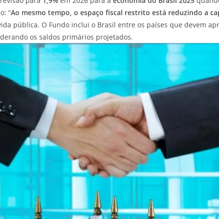
 revisão para
1,9%
em 2026 para a
economia do Brasil 2025
quando
o: “
Ao mesmo tempo, o espaço fiscal restrito está reduzindo a 
vida pública. O Fundo inclui o Brasil entre os países que devem a
iderando os saldos primários projetados.