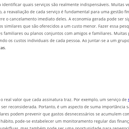
identificar quais serviços são realmente indispensáveis. Muitas v
a reavaliação de cada serviço é fundamental para uma gestão fina
idere o cancelamento imediato deles. A economia gerada pode ser s
viços similares que são oferecidos a um custo menor. Fazer essa p
es familiares ou planos conjuntos com amigos e familiares. Muita
ndo os custos individuais de cada pessoa. Ao juntar-se a um grupo
tas
.
re o real valor que cada assinatura traz. Por exemplo, um serviço de
e ser reconsiderada. Portanto, é um aspecto de suma importância 
gulares podem prevenir que gastos desnecessários se acumulem co
m hábito, pode-se estabelecer um monitoramento regular das finanç
s supérfluas, mas também pode ser uma oportunidade para renegoc