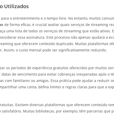
o Utilizados
s para o entretenimento e o tempo livre. No entanto, muitos cons
as
de forma eficaz, é crucial avaliar quais serviços de streaming re
 Faça uma lista de todos os serviços de streaming que estão ativo
econsiderar essa assinatura. Este processo não apenas ajudará a 
reaming que oferecem conteúdo duplicado. Muitas plataformas ofer
. Assim, o custo mensal pode ser significativamente reduzido.
ar os períodos de experiência gratuitos oferecidos por muitos ser
otar datas de vencimento para evitar cobranças inesperadas após o 
s com familiares ou amigos. Essa prática pode ajudar a reduzir os
partilhar uma conta, defina limites e regras claras para que a exp
 gratuitas. Existem diversas plataformas que oferecem conteúdo s
satisfatório. Muitas bibliotecas, por exemplo, têm parcerias que 