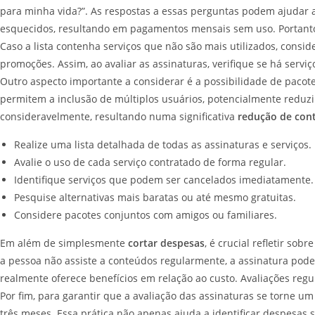
para minha vida?”. As respostas a essas perguntas podem ajudar a 
esquecidos, resultando em pagamentos mensais sem uso. Portanto, 
Caso a lista contenha serviços que não são mais utilizados, cons
promoções. Assim, ao avaliar as assinaturas, verifique se há ser
Outro aspecto importante a considerar é a possibilidade de pacot
permitem a inclusão de múltiplos usuários, potencialmente reduzi
consideravelmente, resultando numa significativa
redução de con
Realize uma lista detalhada de todas as assinaturas e serviços.
Avalie o uso de cada serviço contratado de forma regular.
Identifique serviços que podem ser cancelados imediatamente.
Pesquise alternativas mais baratas ou até mesmo gratuitas.
Considere pacotes conjuntos com amigos ou familiares.
Em além de simplesmente
cortar despesas
, é crucial refletir sob
a pessoa não assiste a conteúdos regularmente, a assinatura pod
realmente oferece benefícios em relação ao custo. Avaliações re
Por fim, para garantir que a avaliação das assinaturas se torne u
três meses. Essa prática não apenas ajuda a identificar despesa