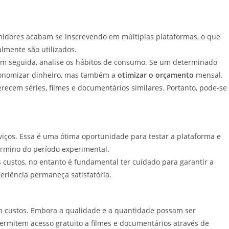
umidores acabam se inscrevendo em múltiplas plataformas, o que
almente são utilizados.
s. Em seguida, analise os hábitos de consumo. Se um determinado
economizar dinheiro, mas também a
otimizar o orçamento
mensal.
ecem séries, filmes e documentários similares. Portanto, pode-se
viços. Essa é uma ótima oportunidade para testar a plataforma e
término do período experimental.
 custos, no entanto é fundamental ter cuidado para garantir a
eriência permaneça satisfatória.
em custos. Embora a qualidade e a quantidade possam ser
permitem acesso gratuito a filmes e documentários através de