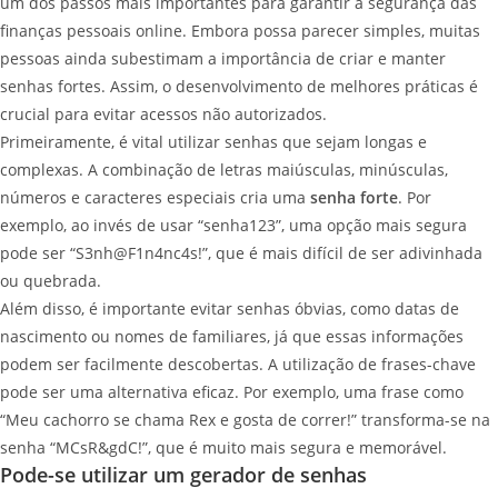
um dos passos mais importantes para garantir a segurança das
finanças pessoais online. Embora possa parecer simples, muitas
pessoas ainda subestimam a importância de criar e manter
senhas fortes. Assim, o desenvolvimento de melhores práticas é
crucial para evitar acessos não autorizados.
Primeiramente, é vital utilizar senhas que sejam longas e
complexas. A combinação de letras maiúsculas, minúsculas,
números e caracteres especiais cria uma
senha forte
. Por
exemplo, ao invés de usar “senha123”, uma opção mais segura
pode ser “S3nh@F1n4nc4s!”, que é mais difícil de ser adivinhada
ou quebrada.
Além disso, é importante evitar senhas óbvias, como datas de
nascimento ou nomes de familiares, já que essas informações
podem ser facilmente descobertas. A utilização de frases-chave
pode ser uma alternativa eficaz. Por exemplo, uma frase como
“Meu cachorro se chama Rex e gosta de correr!” transforma-se na
senha “MCsR&gdC!”, que é muito mais segura e memorável.
Pode-se utilizar um gerador de senhas