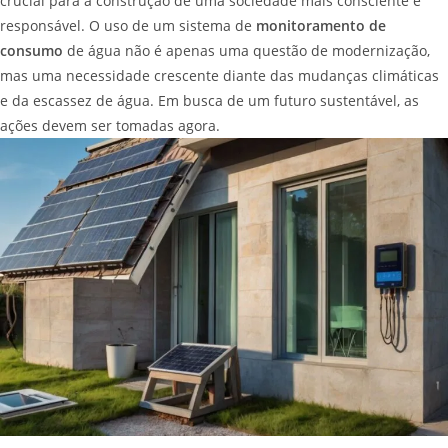
crucial para a construção de uma sociedade mais consciente e
responsável. O uso de um sistema de
monitoramento de
consumo
de água não é apenas uma questão de modernização,
mas uma necessidade crescente diante das mudanças climáticas
e da escassez de água. Em busca de um futuro sustentável, as
ações devem ser tomadas agora.